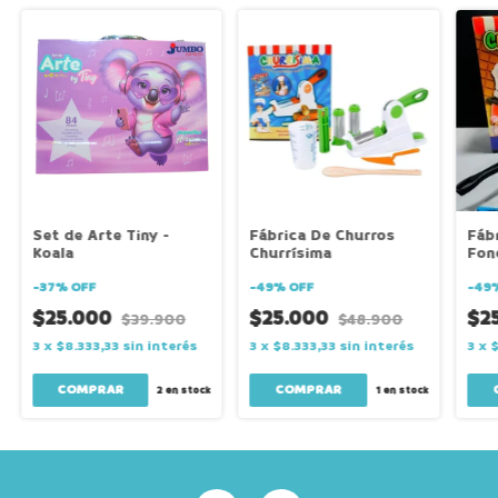
Set de Arte Tiny -
Fábrica De Churros
Fáb
Koala
Churrísima
Fon
-
37
%
OFF
-
49
%
OFF
-
49
$25.000
$25.000
$2
$39.900
$48.900
3
x
$8.333,33
sin interés
3
x
$8.333,33
sin interés
3
x
$
2
en stock
1
en stock