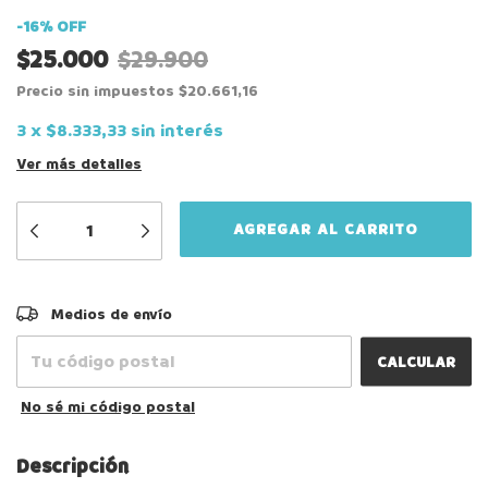
-
16
%
OFF
$25.000
$29.900
Precio sin impuestos
$20.661,16
3
x
$8.333,33
sin interés
Ver más detalles
CAMBIAR CP
Entregas para el CP:
Medios de envío
CALCULAR
No sé mi código postal
Descripción