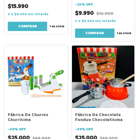
-
23
%
OFF
$15.990
$9.990
$12.900
3
x
$5.330
sin interés
3
x
$3.330
sin interés
1
en stock
1
en stock
Fábrica De Churros
Fábrica De Chocolate
Churrísima
Fondue Chocolatísima
-
49
%
OFF
-
49
%
OFF
$25.000
$25.000
$48.900
$48.900