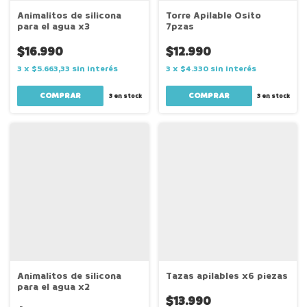
Animalitos de silicona
Torre Apilable Osito
para el agua x3
7pzas
$16.990
$12.990
3
x
$5.663,33
sin interés
3
x
$4.330
sin interés
3
en stock
3
en stock
Animalitos de silicona
Tazas apilables x6 piezas
para el agua x2
$13.990