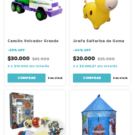
Camión Volcador Grande
Jirafa Saltarína de Goma
-
35
%
OFF
-
44
%
OFF
$30.000
$20.000
$45.900
$35.900
3
x
$10.000
sin interés
3
x
$6.666,67
sin interés
3
en stock
3
en stock