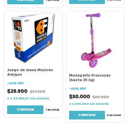
1
en stock
Juego de mesa Mejores
Amigos
Monopatín Princesas
(hasta 35 kg)
-
42
%
OFF
-
40
%
OFF
$29.900
$51.500
$30.000
$49.900
3
x
$9.966,67
sin interés
3
x
$10.000
sin interés
1
en stock
2
en stock