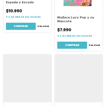
Espada y Escudo
$10.990
3
x
$3.663,33
sin interés
Muñeca Lucy Pop y su
Mascota
3
en stock
$7.990
3
x
$2.663,33
sin interés
3
en stock