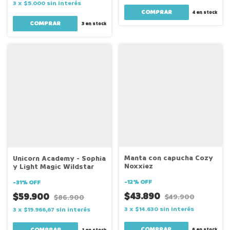
3
x
$5.000
sin interés
4
en stock
3
en stock
Manta con capucha Cozy
Unicorn Academy - Sophia
Noxxiez
y Light Magic Wildstar
-
12
%
OFF
-
31
%
OFF
$43.890
$59.900
$49.900
$86.900
3
x
$14.630
sin interés
3
x
$19.966,67
sin interés
COMPRAR
6
en stock