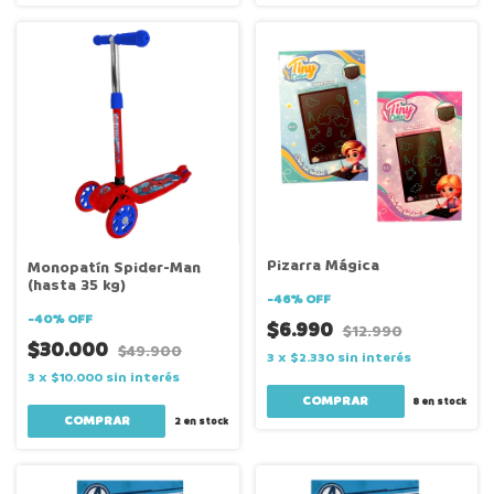
Pizarra Mágica
Monopatín Spider-Man
(hasta 35 kg)
-
46
%
OFF
-
40
%
OFF
$6.990
$12.990
$30.000
$49.900
3
x
$2.330
sin interés
3
x
$10.000
sin interés
COMPRAR
8
en stock
2
en stock