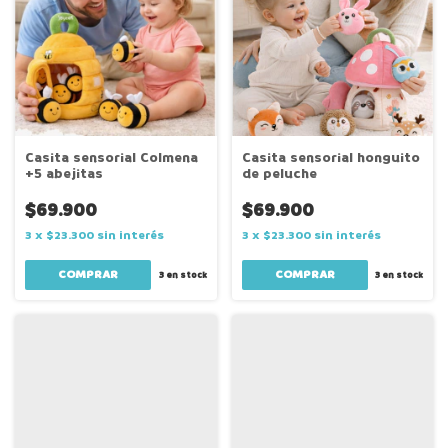
Casita sensorial Colmena
Casita sensorial honguito
+5 abejitas
de peluche
$69.900
$69.900
3
x
$23.300
sin interés
3
x
$23.300
sin interés
3
en stock
3
en stock