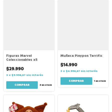
Figuras Marvel
Muñeca Pinypon Terrific
Coleccionables x5
$14.990
$29.990
3
x
$4.996,67
sin interés
3
x
$9.996,67
sin interés
1
en stock
3
en stock