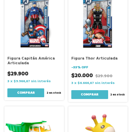
Figura Capitán América
Figura Thor Articulada
Articulada
-
33
%
OFF
$29.900
$20.000
$29.900
3
x
$9.966,67
sin interés
3
x
$6.666,67
sin interés
2
en stock
2
en stock