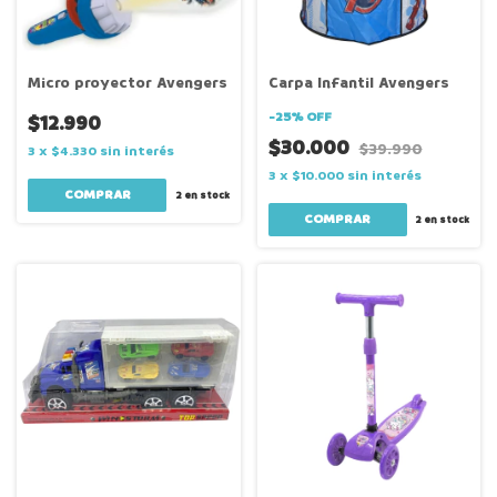
Carpa Infantil Avengers
Micro proyector Avengers
-
25
%
OFF
$12.990
$30.000
$39.990
3
x
$4.330
sin interés
3
x
$10.000
sin interés
2
en stock
2
en stock