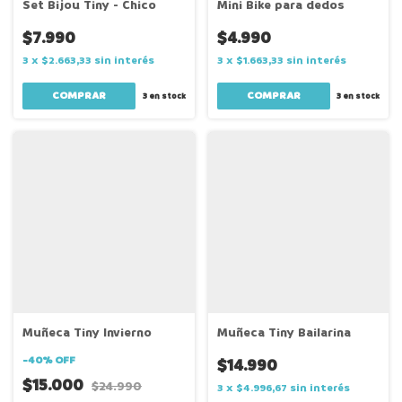
Set Bijou Tiny - Chico
Mini Bike para dedos
$7.990
$4.990
3
x
$2.663,33
sin interés
3
x
$1.663,33
sin interés
3
en stock
3
en stock
Muñeca Tiny Invierno
Muñeca Tiny Bailarina
-
40
%
OFF
$14.990
$15.000
$24.990
3
x
$4.996,67
sin interés