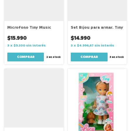
Microfono Tiny Music
Set Bijou para armar. Tiny
$15.990
$14.990
3
x
$5.330
sin interés
3
x
$4.996,67
sin interés
2
en stock
3
en stock