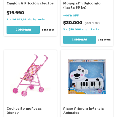
Camión A Fricción c/autos
Monopatín Unicornio
(hasta 35 kg)
$19.990
-
40
%
OFF
3
x
$6.663,33
sin interés
$30.000
$49.900
3
x
$10.000
sin interés
1
en stock
2
en stock
Cochecito muñecas
Piano Primera Infancia
Disney
Animales