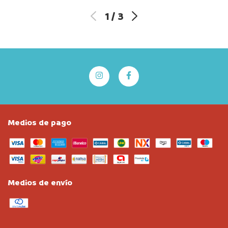
1
/
3
Medios de pago
Medios de envío