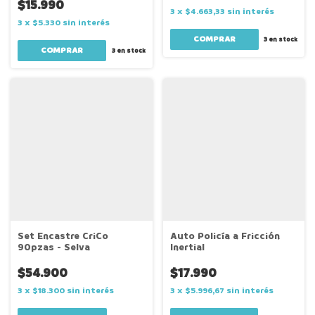
$15.990
3
x
$4.663,33
sin interés
3
x
$5.330
sin interés
3
en stock
3
en stock
Set Encastre CriCo
Auto Policía a Fricción
90pzas - Selva
Inertial
$54.900
$17.990
3
x
$18.300
sin interés
3
x
$5.996,67
sin interés