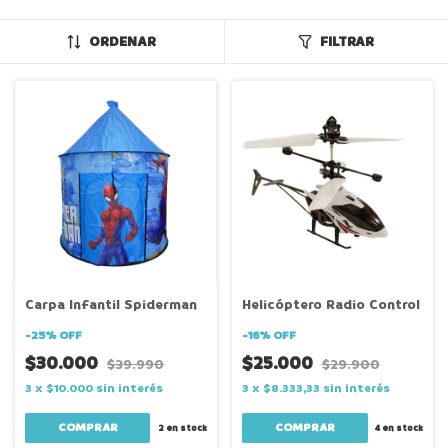
ORDENAR
FILTRAR
Carpa Infantil Spiderman
Helicóptero Radio Control
-
25
%
OFF
-
16
%
OFF
$30.000
$25.000
$39.990
$29.900
3
x
$10.000
sin interés
3
x
$8.333,33
sin interés
2
en stock
4
en stock