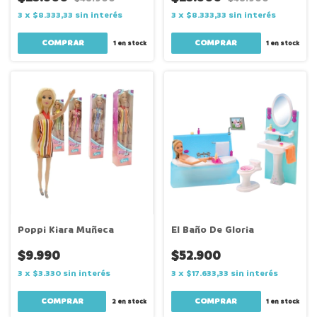
3
x
$8.333,33
sin interés
3
x
$8.333,33
sin interés
1
en stock
1
en stock
Poppi Kiara Muñeca
El Baño De Gloria
$9.990
$52.900
3
x
$3.330
sin interés
3
x
$17.633,33
sin interés
2
en stock
1
en stock