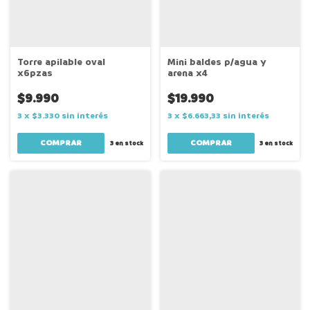
Torre apilable oval
Mini baldes p/agua y
x6pzas
arena x4
$9.990
$19.990
3
x
$3.330
sin interés
3
x
$6.663,33
sin interés
3
en stock
3
en stock