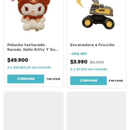
Peluche texturado
Excavadora a Fricción
Kuromi. Hello Kitty Y Sus
Amigos
-
39
%
OFF
$49.900
$3.990
$6.590
3
x
$16.633,33
sin interés
3
x
$1.330
sin interés
1
en stock
3
en stock