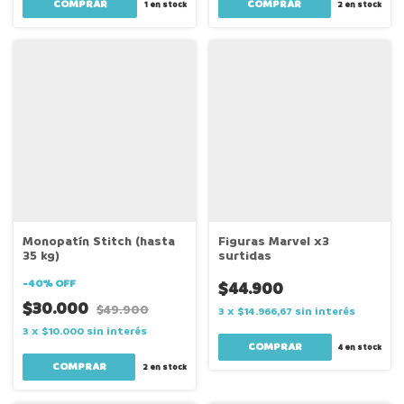
1
en stock
2
en stock
Monopatín Stitch (hasta
Figuras Marvel x3
35 kg)
surtidas
-
40
%
OFF
$44.900
$30.000
$49.900
3
x
$14.966,67
sin interés
3
x
$10.000
sin interés
4
en stock
2
en stock