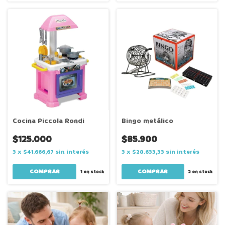
Cocina Piccola Rondi
Bingo metálico
$125.000
$85.900
3
x
$41.666,67
sin interés
3
x
$28.633,33
sin interés
1
en stock
2
en stock