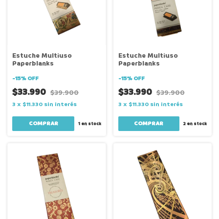
Estuche Multiuso
Estuche Multiuso
Paperblanks
Paperblanks
-
15
%
OFF
-
15
%
OFF
$33.990
$33.990
$39.900
$39.900
3
x
$11.330
sin interés
3
x
$11.330
sin interés
1
en stock
2
en stock