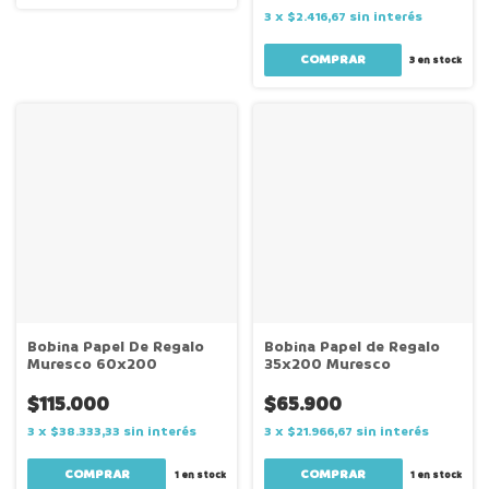
3
x
$2.416,67
sin interés
3
en stock
Bobina Papel De Regalo
Bobina Papel de Regalo
Muresco 60x200
35x200 Muresco
$115.000
$65.900
3
x
$38.333,33
sin interés
3
x
$21.966,67
sin interés
1
en stock
1
en stock