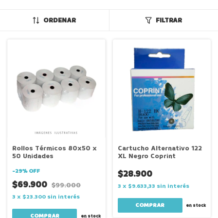
ORDENAR
FILTRAR
Rollos Térmicos 80x50 x
Cartucho Alternativo 122
50 Unidades
XL Negro Coprint
-
29
%
OFF
$28.900
$69.900
$99.000
3
x
$9.633,33
sin interés
3
x
$23.300
sin interés
en stock
en stock