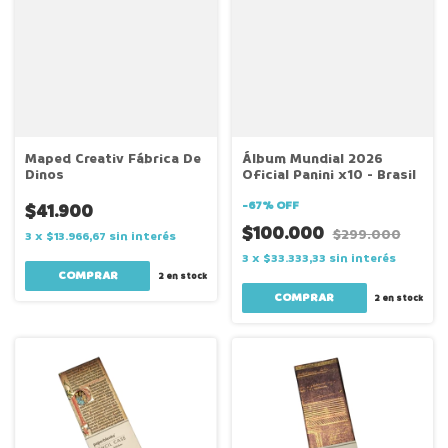
Maped Creativ Fábrica De
Álbum Mundial 2026
Dinos
Oficial Panini x10 - Brasil
-
67
%
OFF
$41.900
$100.000
$299.000
3
x
$13.966,67
sin interés
3
x
$33.333,33
sin interés
2
en stock
2
en stock