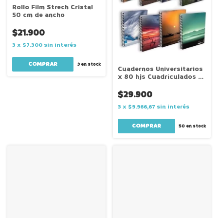
Rollo Film Strech Cristal
50 cm de ancho
$21.900
3
x
$7.300
sin interés
3
en stock
Cuadernos Universitarios
x 80 hjs Cuadriculados x
10 Unidades
$29.900
3
x
$9.966,67
sin interés
50
en stock