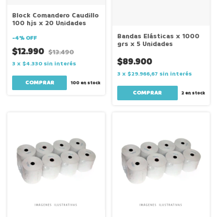
Block Comandero Caudillo
100 hjs x 20 Unidades
Bandas Elásticas x 1000
-
4
%
OFF
grs x 5 Unidades
$12.990
$13.490
$89.900
3
x
$4.330
sin interés
3
x
$29.966,67
sin interés
100
en stock
2
en stock