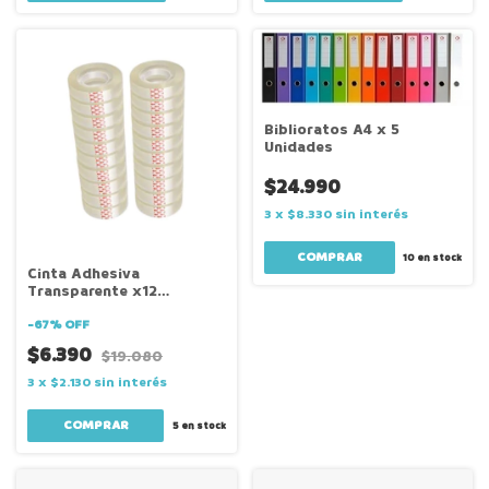
Biblioratos A4 x 5
Unidades
$24.990
3
x
$8.330
sin interés
10
en stock
Cinta Adhesiva
Transparente x12
unidades
-
67
%
OFF
$6.390
$19.080
3
x
$2.130
sin interés
5
en stock