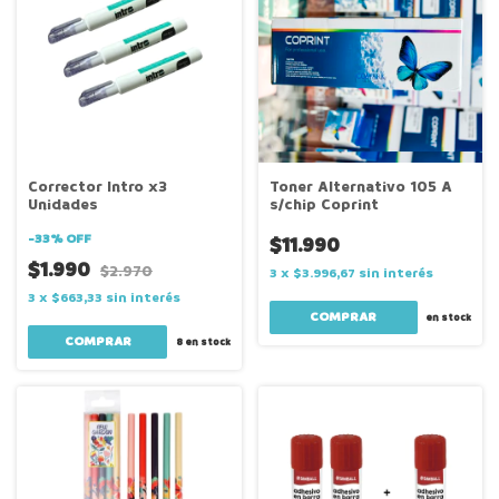
Corrector Intro x3
Toner Alternativo 105 A
Unidades
s/chip Coprint
-
33
%
OFF
$11.990
$1.990
$2.970
3
x
$3.996,67
sin interés
3
x
$663,33
sin interés
en stock
8
en stock