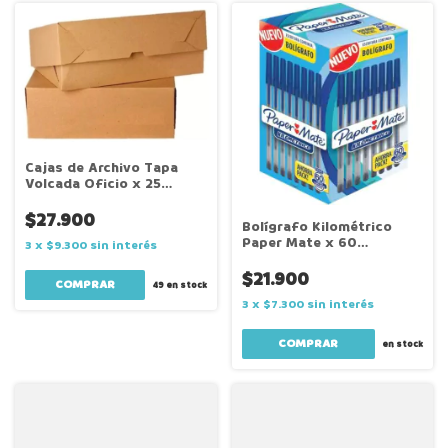
Cajas de Archivo Tapa
Volcada Oficio x 25
Unidades
$27.900
Bolígrafo Kilométrico
Paper Mate x 60
3
x
$9.300
sin interés
Unidades
$21.900
49
en stock
3
x
$7.300
sin interés
en stock