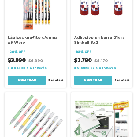
Lápices grafito c/goma
Adhesivo en barra 21grs
x5 Wero
Simball 3x2
-
20
%
OFF
-
33
%
OFF
$3.990
$2.780
$4.990
$4.170
3
x
$1.330
sin interés
3
x
$926,67
sin interés
5
en stock
8
en stock