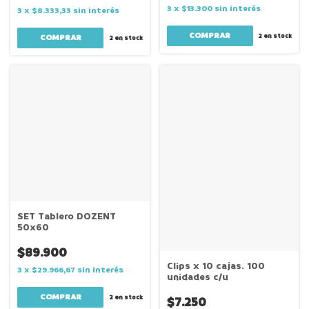
3
x
$13.300
sin interés
3
x
$8.333,33
sin interés
2
en stock
2
en stock
SET Tablero DOZENT
50x60
$89.900
Clips x 10 cajas. 100
3
x
$29.966,67
sin interés
unidades c/u
2
en stock
$7.250