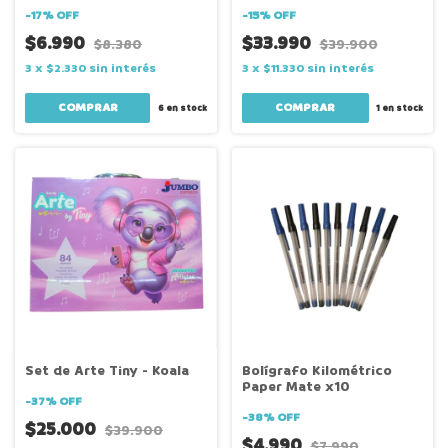
-
17
%
OFF
-
15
%
OFF
$6.990
$33.990
$8.380
$39.900
3
x
$2.330
sin interés
3
x
$11.330
sin interés
6
en stock
1
en stock
Set de Arte Tiny - Koala
Bolígrafo Kilométrico
Paper Mate x10
-
37
%
OFF
-
38
%
OFF
$25.000
$39.900
$4.990
$7.990