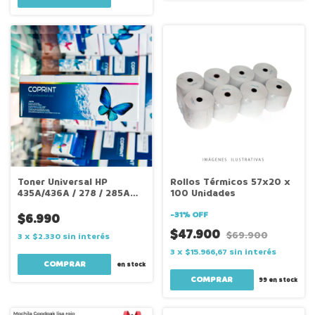
Toner Universal HP
Rollos Térmicos 57x20 x
435A/436A / 278 / 285A
100 Unidades
Coprint
-
31
%
OFF
$6.990
$47.900
$69.900
3
x
$2.330
sin interés
3
x
$15.966,67
sin interés
en stock
99
en stock