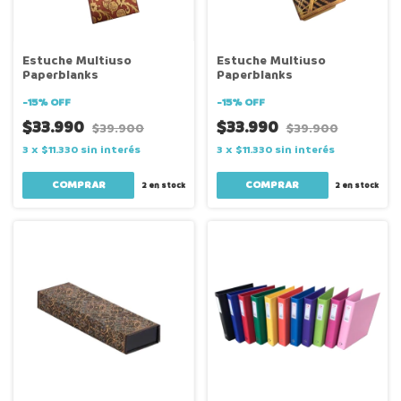
Estuche Multiuso
Estuche Multiuso
Paperblanks
Paperblanks
-
15
%
OFF
-
15
%
OFF
$33.990
$33.990
$39.900
$39.900
3
x
$11.330
sin interés
3
x
$11.330
sin interés
2
en stock
2
en stock