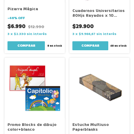
Pizarra Mágica
Cuadernos Universitarios
80Hjs Rayados x 10
-
46
%
OFF
Unidades
$6.990
$29.900
$12.990
3
x
$2.330
sin interés
3
x
$9.966,67
sin interés
COMPRAR
8
en stock
48
en stock
Promo Blocks de dibujo
Estuche Multiuso
color+blanco
Paperblanks