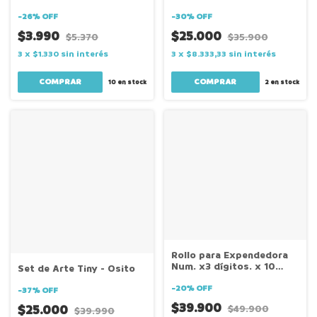
x3Unidades
-
26
%
OFF
-
30
%
OFF
$3.990
$25.000
$5.370
$35.900
3
x
$1.330
sin interés
3
x
$8.333,33
sin interés
10
en stock
2
en stock
Rollo para Expendedora
Num. x3 dígitos. x 10
Set de Arte Tiny - Osito
Unidades
-
20
%
OFF
-
37
%
OFF
$39.900
$25.000
$49.900
$39.990