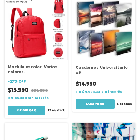
Mochila escolar. Varios
Cuadernos Universitario
colores.
x5
-
27
%
OFF
$14.950
$15.990
$21.990
3
x
$4.983,33
sin interés
3
x
$5.330
sin interés
COMPRAR
6
en stock
25
en stock