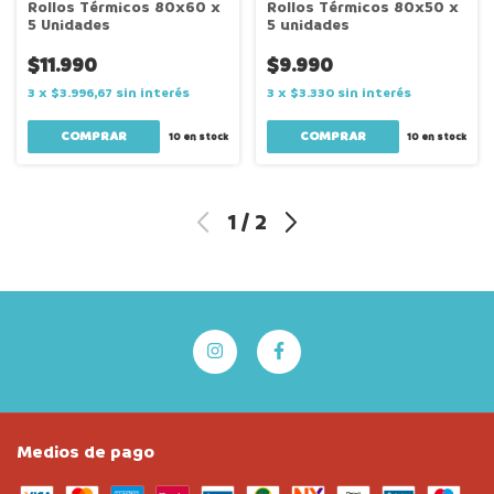
Rollos Térmicos 80x60 x
Rollos Térmicos 80x50 x
5 Unidades
5 unidades
$11.990
$9.990
3
x
$3.996,67
sin interés
3
x
$3.330
sin interés
10
en stock
10
en stock
1
/
2
Medios de pago