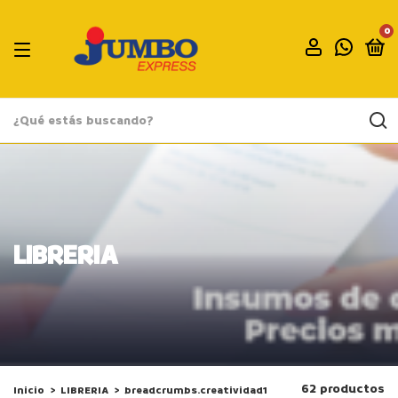
0
LIBRERIA
62 productos
Inicio
>
LIBRERIA
>
breadcrumbs.creatividad1