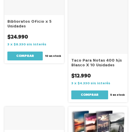
Biblioratos Oficio x 5
Unidades
$24.990
3
x
$8.330
sin interés
10
en stock
Taco Para Notas 400 hjs
Blanco X 10 Unidades
$12.990
3
x
$4.330
sin interés
5
en stock