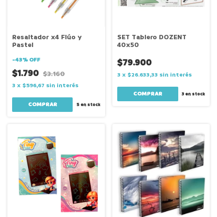
Resaltador x4 Flúo y
SET Tablero DOZENT
Pastel
40x50
-
43
%
OFF
$79.900
$1.790
$3.160
3
x
$26.633,33
sin interés
3
x
$596,67
sin interés
3
en stock
5
en stock