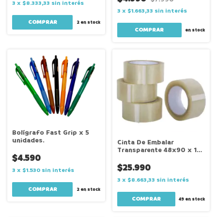
3
x
$8.333,33
sin interés
3
x
$1.663,33
sin interés
2
en stock
en stock
Bolígrafo Fast Grip x 5
unidades.
Cinta De Embalar
Transparente 48x90 x 18
$4.590
Unidades
$25.990
3
x
$1.530
sin interés
3
x
$8.663,33
sin interés
2
en stock
49
en stock