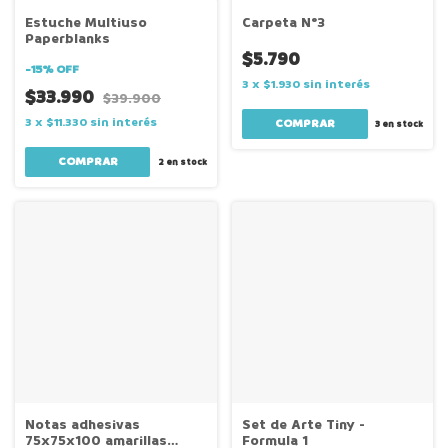
Estuche Multiuso
Carpeta N°3
Paperblanks
$5.790
-
15
%
OFF
3
x
$1.930
sin interés
$33.990
$39.900
3
x
$11.330
sin interés
3
en stock
2
en stock
Notas adhesivas
Set de Arte Tiny -
75x75x100 amarillas
Formula 1