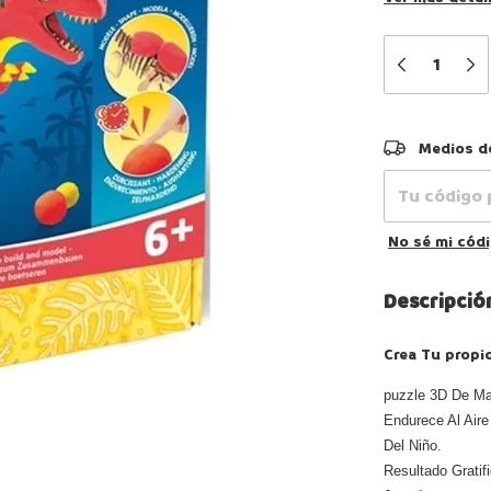
Entregas para 
Medios d
No sé mi cód
Descripció
Crea Tu propio
puzzle 3D De Ma
Endurece Al Aire
Del Niño.
Resultado Gratif