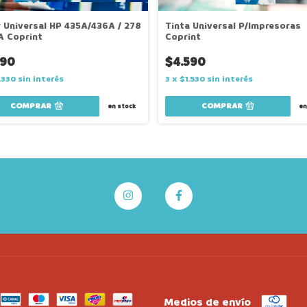
 Universal HP 435A/436A / 278
Tinta Universal P/Impresoras
A Coprint
Coprint
990
$4.590
.330
sin interés
3
x
$1.530
sin interés
COMPRAR
en stock
en
Medios de envío