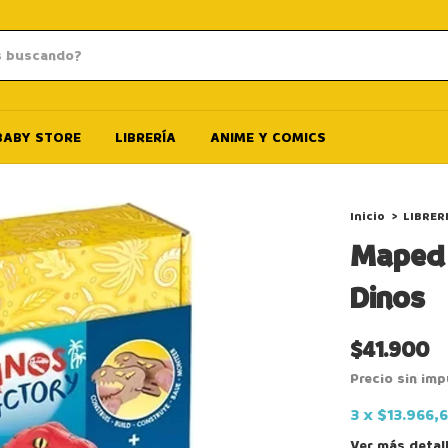
BABY STORE
LIBRERÍA
ANIME Y COMICS
Inicio
>
LIBRER
Maped 
Dinos
$41.900
Precio sin im
3
x
$13.966,
Ver más detal