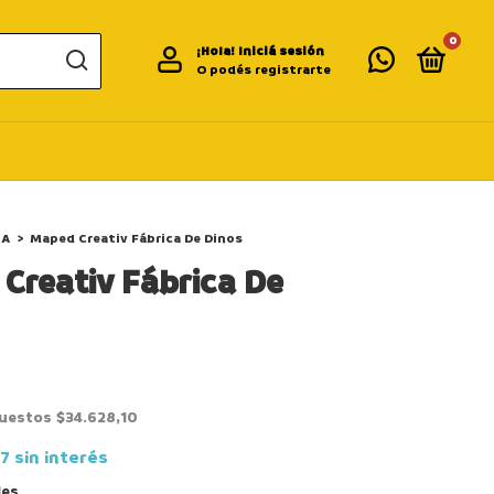
0
¡Hola!
Iniciá sesión
O podés registrarte
IA
>
Maped Creativ Fábrica De Dinos
Creativ Fábrica De
puestos
$34.628,10
67
sin interés
les