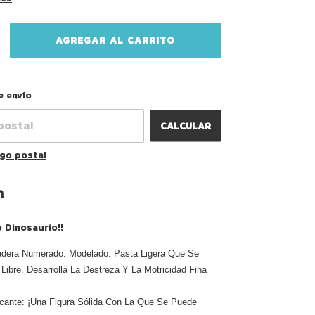
CAMBIAR CP
el CP:
e envío
CALCULAR
igo postal
n
 Dinosaurio!!
dera Numerado. Modelado: Pasta Ligera Que Se
 Libre. Desarrolla La Destreza Y La Motricidad Fina
icante: ¡Una Figura Sólida Con La Que Se Puede